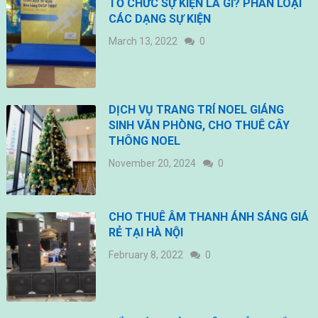
TỔ CHỨC SỰ KIỆN LÀ GÌ? PHÂN LOẠI
CÁC DẠNG SỰ KIỆN
March 13, 2022
0
DỊCH VỤ TRANG TRÍ NOEL GIÁNG
SINH VĂN PHÒNG, CHO THUÊ CÂY
THÔNG NOEL
November 20, 2024
0
CHO THUÊ ÂM THANH ÁNH SÁNG GIÁ
RẺ TẠI HÀ NỘI
February 8, 2022
0