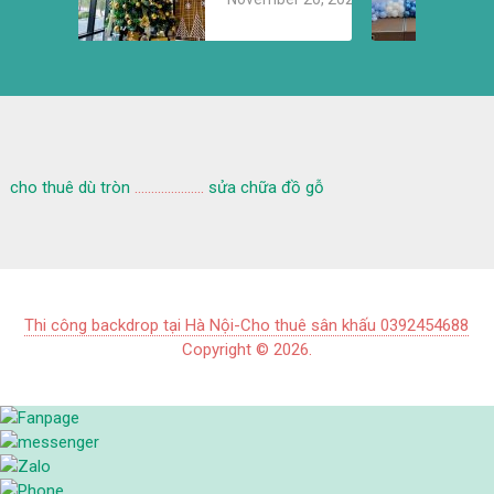
SINH VĂN
PHÒNG,
CHO THUÊ
CÂY THÔNG
NOEL
cho thuê dù tròn
.....................
sửa chữa đồ gỗ
Thi công backdrop tại Hà Nội-Cho thuê sân khấu 0392454688
Copyright © 2026.