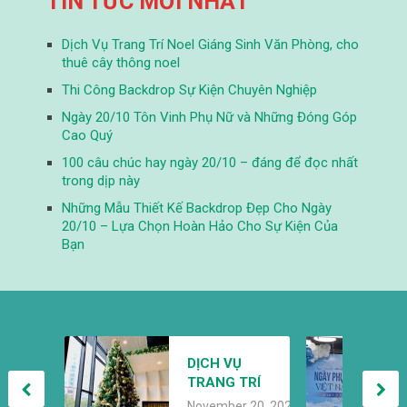
TIN TỨC MỚI NHẤT
Dịch Vụ Trang Trí Noel Giáng Sinh Văn Phòng, cho
thuê cây thông noel
Thi Công Backdrop Sự Kiện Chuyên Nghiệp
Ngày 20/10 Tôn Vinh Phụ Nữ và Những Đóng Góp
Cao Quý
100 câu chúc hay ngày 20/10 – đáng để đọc nhất
trong dịp này
Những Mẫu Thiết Kế Backdrop Đẹp Cho Ngày
20/10 – Lựa Chọn Hoàn Hảo Cho Sự Kiện Của
Bạn
THI CÔNG
DỊCH VỤ
BACKDROP SỰ
TRANG TRÍ
KIỆN CHUYÊN
October 26, 2024
NOEL GIÁNG
NGHIỆP
November 20, 2024